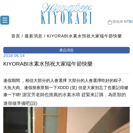
購物車
NT$
0
首頁
最新消息
KIYORABI水素水預祝大家端午節快樂
2018.06.14
KIYORABI水素水預祝大家端午節快樂
連假期間 ，相信大部分的人會選擇 大部分的人會選擇吃好的粽子、
大魚大肉、連假熬夜匪類一下XDDD (笑) 但是大家別忘了也要記得健
謝宜芳老師也推薦的水素水唷
趕緊來訂購，為匪類的
康一下唷!
連假做準備吧(誤)