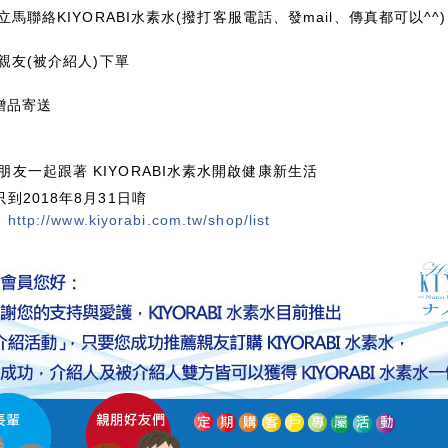
: 立馬聯絡KIYORABI水素水(撥打客服電話、發mail、傳真都可以^^)
: 親友(被介紹人)下單
:贈品寄送
朋友一起跟著 KIYORABI水素水開啟健康新生活
只到2018年8月31日唷
:
http://www.kiyorabi.com.tw/shop/list