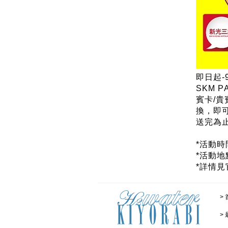
即日起-
SKM 
賓卡/貴
換，即可
送完為
*活動時間
*活動地
*詳情見