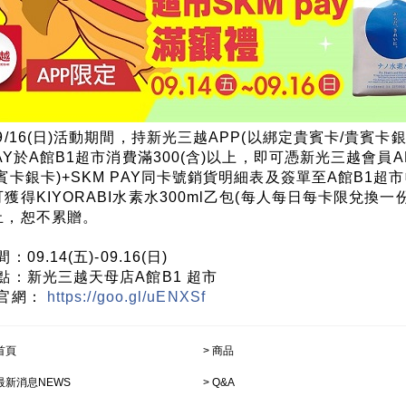
9/16(日)活動期間，持新光三越APP(以綁定貴賓卡/貴賓卡
PAY於A館B1超市消費滿300(含)以上，即可憑新光三越會員A
賓卡銀卡)+SKM PAY同卡號銷貨明細表及簽單至A館B1超
獲得KIYORABI水素水300ml乙包(每人每日每卡限兌換一
止，恕不累贈。
：09.14(五)-09.16(日)
點：新光三越天母店A館B1 超市
官網：
https://goo.gl/uENXSf
首頁
商品
最新消息NEWS
Q&A