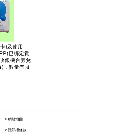
銀卡)及使用
PP(已綁定貴
市收銀機台旁兌
份)，數量有限
網站地圖
隱私權條款