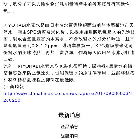
明，氫分子可以去除生物消耗能量時產生的羥基胺等有害活性
氧」。
KIYORABI水素水是由日本名水百選脫穎而出的熊本縣菊池市天
然水，藉由SPG濾膜奈米化後，以採用加壓將氫氣壓入的先進技
術，製成含氫量豐富的水素水，不會改變水的成分和味道，且平
均含氫量達到0.8-1.2ppm，堪稱業界第一。SPG濾膜奈米化可
保留水的美味特點，再加上富含氫，作為每天飲用的水素水打造
口碑。
此外，KIYORABI水素水對包裝也很堅持，採特殊4層構造的鋁
箔包容器來防止氫逸失，也能保留水的原味供享用，並能將鋁箔
和材料轉移氣味程度抑制在最低限。
(工商時報)
http://www.chinatimes.com/newspapers/20170908000348-
260210
最新消息
產品消息
媒體消息