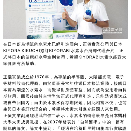
在日本蔚為潮流的水素水已經引進國內，正儀實業公司與日本
KIYORA KIKUCHI簽訂KIYORABI水素水台灣總代理合約，正
式將日本的健康好水帶進到台灣，希望KIYORABI水素水能對大
家健康有所幫助。
正儀實業成立於1976年，為專業的半導體、太陽能光電、電子
等材料設備代理商。由於董事長常年往返日本接洽業務，接觸日
本蔚為潮流的水素水，而覺得對身體有益，因而成為愛用者而長
期飲用。回國後由於台灣尚無正式代理商引進，只能透過寄送或
親自帶回國內；而由於水素水保存期限短，因此相當不便，也萌
生與日本簽訂代理合約，希望將水素水引進介紹國人來飲用。
正儀實業副總經理武市信二表示，水素水的概念最早是日本醫科
大學太田成男教授，在2007年發表於「自然醫學」中的一篇有
關氫的論文。論文中提到：「經過在培養皿里對細胞進行實驗證