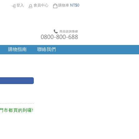
登入
會員中心
購物車
NT$
0
購物指南
聯絡我們
間門市都買的到囉!